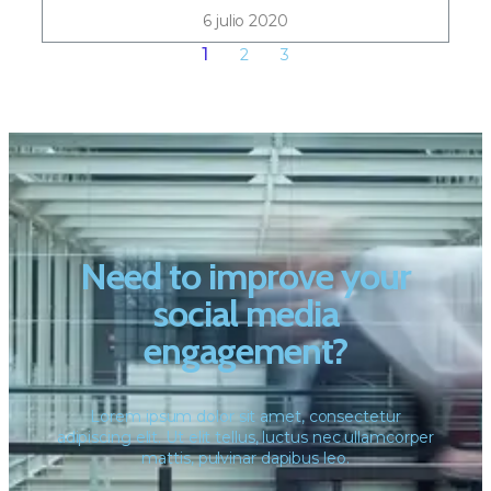
6 julio 2020
1
2
3
Need to improve your
social media
engagement?
Lorem ipsum dolor sit amet, consectetur
adipiscing elit. Ut elit tellus, luctus nec ullamcorper
mattis, pulvinar dapibus leo.