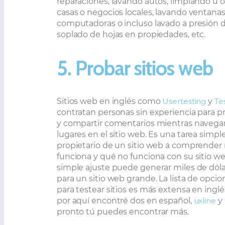
reparaciones, lavando autos, limpiando u 
casas o negocios locales, lavando ventana
computadoras o incluso lavado a presión 
soplado de hojas en propiedades, etc.
5. Probar sitios web
Sitios web en inglés como
Usertesting
y
Te
contratan personas sin experiencia para pr
y compartir comentarios mientras navegan
lugares en el sitio web. Es una tarea simpl
propietario de un sitio web a comprender
funciona y qué no funciona con su sitio we
simple ajuste puede generar miles de dóla
para un sitio web grande. La lista de opci
para testear sitios es más extensa en ingl
por aquí encontré dos en español,
uxline
y
pronto tú puedes encontrar más.