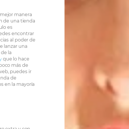
y mejor manera
ón de una tienda
ulo es
edes encontrar
cias al poder de
de lanzar una
 de la
y
que lo hace
 poco más de
web, puedes ir
enda de
s en la mayoría
ro extra y con