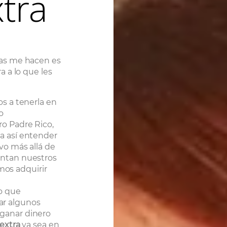
xtra
as me hacen es
 a lo que les
os a tenerla en
o
ro Padre Rico,
ra así entender
ivo más allá de
entan nuestros
os adquirir
o que
ar algunos
ganar dinero
 extra
ya sea en