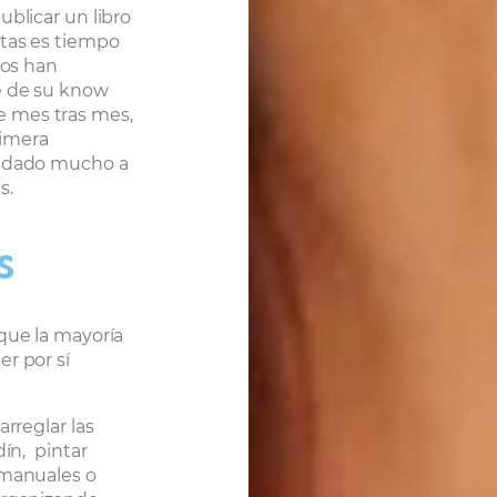
ublicar un libro
itas es tiempo
gos han
e de su know
 mes tras mes,
rimera
yudado mucho a
s.
s
que la mayoría
r por sí
arreglar las
dín,
pintar
 manuales o