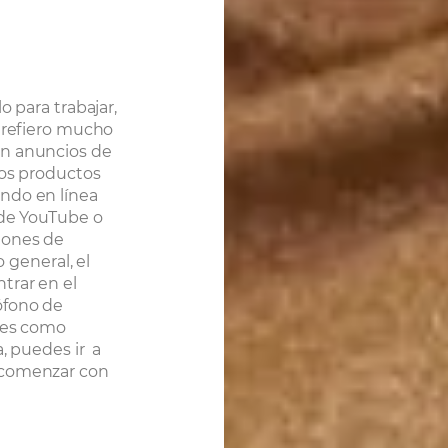
o para trabajar,
e refiero mucho
en anuncios de
vos productos
ndo en línea
 de YouTube o
iones de
o general, el
trar en el
ófono de
ares como
a, puedes ir
a
 comenzar con