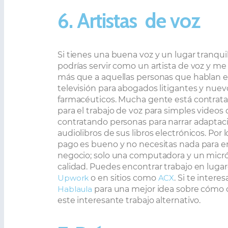
6. Artistas
de voz
Si tienes una buena voz y un lugar tranquil
podrías servir como un artista de voz y m
más que a aquellas personas que hablan 
televisión para abogados litigantes y nue
farmacéuticos. Mucha gente está contrata
para el trabajo de voz para simples videos
contratando personas para narrar adaptac
audiolibros de sus libros electrónicos. Por l
pago es bueno y no necesitas nada para en
negocio; solo una computadora y un micr
calidad. Puedes encontrar trabajo en lug
Upwork
o en sitios como
ACX
. Si te interes
Hablaula
para una mejor idea sobre cómo
este interesante trabajo alternativo.