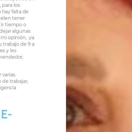
 para los
hay falta de
uelen tener
tir tiempo o
 dejar algunas
 mi opinión,
ya
u trabajo de 9 a
s y les
prendedor,
 varias
de trabajar,
igencia
 E-