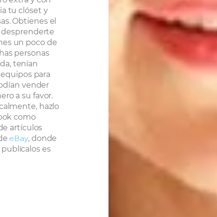
a tu clóset y
as. Obtienes el
al desprenderte
ones un poco de
chas personas
da, tenían
, equipos para
 podían vender
ero a su favor.
ocalmente, hazlo
book como
de artículos
 de
eBay
, donde
publícalos es