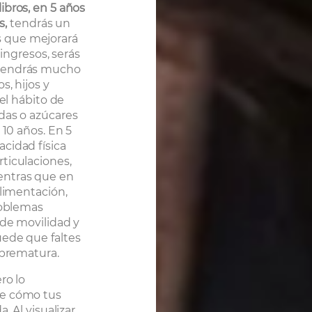
libros, en 5 años
s,
tendrás un
 que mejorará
 ingresos, serás
 tendrás mucho
s, hijos y
 el hábito de
das o azúcares
 10 años. En 5
cidad física
ticulaciones,
entras que en
alimentación,
roblemas
 de movilidad y
uede que faltes
 prematura.
ro lo
de cómo tus
. Al visualizar