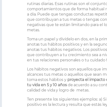
rutinas diarias. Esas rutinas son el conjunt
comportamientos que de forma habitual re
a día. Puede que tengas conductas repetit
que contribuyan a tus metas o tengas co
negativas que te están limitando para el l
metas.
Toma un papel y divídelo en dos, en la pr
anotas tus hábitos positivos y en la segu
anotas tus hábitos negativos. Los positivo
que contribuyen a tu crecimiento sea a niv
en tus relaciones personales o tu cuidado f
Los hábitos negativos son aquellos que i
alcances tus metas o aquellos que sean m
toma estos hábitos y
proyecta el impacto
tu vida en 5 y 10 años
de acuerdo a su cont
calidad de vida y logro de metas.
Ten presente los siguientes ejemplos: a) S
positivo es la lectura y resulta que estás l