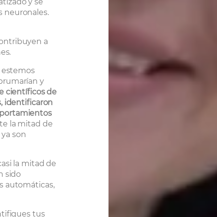
tizado y se
 neuronales.
ontribuyen a
es.
s estemos
brumarían y
 científicos de
 identificaron
mportamientos
te la mitad de
 ya son
asi la mitad de
n sido
s automáticas,
tifiques tus