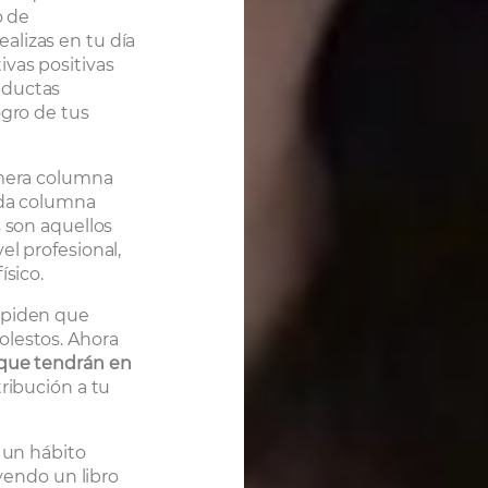
o de
alizas en tu día
ivas positivas
nductas
ogro de tus
imera columna
nda columna
s son aquellos
el profesional,
ísico.
mpiden que
olestos. Ahora
 que tendrán en
ribución a tu
i un hábito
eyendo un libro