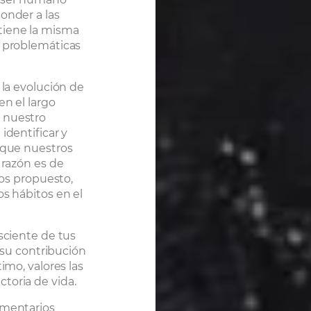
onder a las
tiene la misma
y problemáticas
 la evolución de
en el largo
 nuestro
identificar y
s que nuestros
 razón es de
ios propuesto,
os hábitos en el
nsciente de tus
a su contribución
imo, valores las
toria de vida.
omentarios