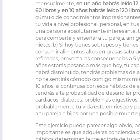
mensualmente,
en un año habrás leído 12 
60 libros y en 10 años habrás leído 120 libro
cúmulo de conocimientos impresionantes
tu vida a nivel profesional, personal, en tus
una persona absolutamente interesante,
para compartir y enseñar a tu pareja, amigo
nietos. b) Si hoy tienes sobrepeso y tienes
consumir alimentos altos en grasas satura
refinadas, proyecta las consecuencias a 5 y
años estarás pesando más que hoy, tu capa
habrá disminuido, tendrás problemas de ar
no te sentirás cómodo contigo mismo; mi
10 años, si continuas con esos hábitos de 
tendrás alta probabilidad de desarrollar p
cardiacos, diabetes, problemas digestivos,
probablemente tu vida esté en riesgo y p
a tu pareja e hijos por una posible muerte
Este ejercicio puede parecer algo obvio, pe
importante es que adquieras conciencia 
hábitos determinan la trayectoria de tu vida