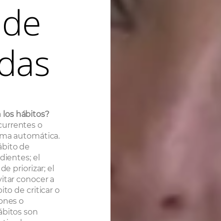
 de
idas
 los hábitos?
currentes o
orma automática.
ábito de
dientes; el
e priorizar; el
itar conocer a
to de criticar o
iones o
ábitos son