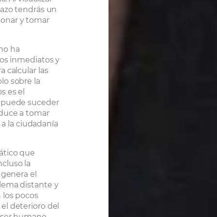
lazo tendrás un
ionar y tomar
no ha
los inmediatos y
 calcular las
lo sobre la
s es el
e puede suceder
nduce a tomar
a a la ciudadanía
ático que
cluso la
 genera el
lema distante y
 los pocos
l deterioro del
l ser humano