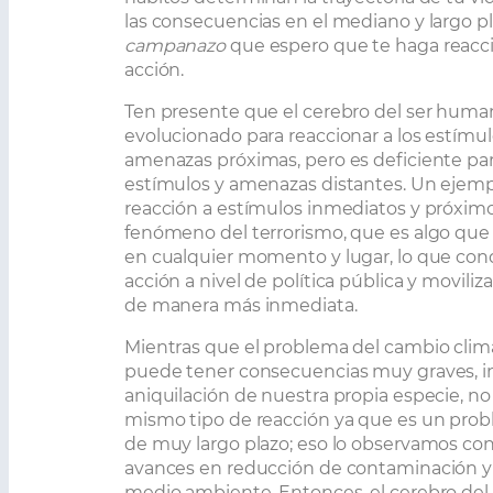
las consecuencias en el mediano y largo p
campanazo
que espero que te haga reacc
acción.
Ten presente que el cerebro del ser huma
evolucionado para reaccionar a los estímu
amenazas próximas, pero es deficiente para
estímulos y amenazas distantes. Un ejemp
reacción a estímulos inmediatos y próximo
fenómeno del terrorismo, que es algo qu
en cualquier momento y lugar, lo que co
acción a nivel de política pública y moviliz
de manera más inmediata.
Mientras que el problema del cambio clim
puede tener consecuencias muy graves, in
aniquilación de nuestra propia especie, no
mismo tipo de reacción ya que es un prob
de muy largo plazo; eso lo observamos con
avances en reducción de contaminación y e
medio ambiente. Entonces, el cerebro de