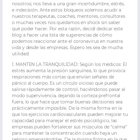
nosotros; nos lleva a una gran incertidumbre, estrés,
e indecisión. Ante estos bloqueos solemos acudir a
nuestros terapeutas, coaches, mentores, consultores
o muchas veces nos quedamos en shock sin saber
qué poder hacer. Por esta razón, decidí dedicar este
blog a hacer una lista de sugerencias de cómo
podemos reaccionar ante el coronavirus en nuestra
vida y desde las empresas. Espero les sea de mucha
utilidad:
1
. MANTEN LA TRANQUILIDAD:
Según los médicos: El
estrés aumenta la presión sanguínea, lo que provoca
respiraciones más cortas que envían señales de
pánico al cuerpo. Es un círculo vicioso que puede
salirse rápidamente de control, haciéndonos pasar al
modo supervivencia, dejando la corteza prefrontal
fuera, lo que hace que tomar buenas decisiones sea
prácticamente imposible. De la misma forma en la
que los ejercicios cardiovasculares pueden mejorar tu
capacidad para manejar el estrés psicológico, las
empresas pueden fortalecer sus músculos de “calma”
para mantener la concentración cuando haya un
peligro amenazándolas. De la misma forma en la que