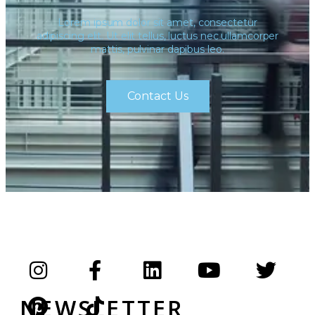
Lorem ipsum dolor sit amet, consectetur
adipiscing elit. Ut elit tellus, luctus nec ullamcorper
mattis, pulvinar dapibus leo.
Contact Us
NEWSLETTER