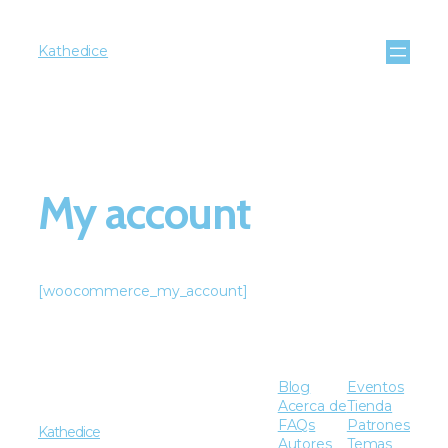
Kathedice
My account
[woocommerce_my_account]
Blog
Eventos
Acerca de
Tienda
FAQs
Patrones
Kathedice
Autores
Temas