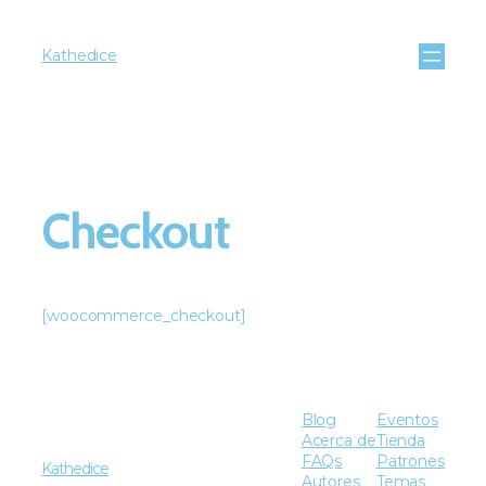
Kathedice
Checkout
[woocommerce_checkout]
Blog
Eventos
Acerca de
Tienda
FAQs
Patrones
Kathedice
Autores
Temas