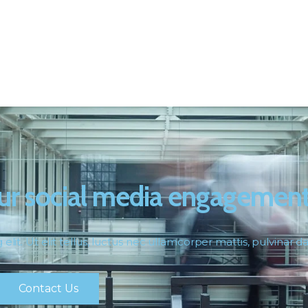
ur social media engagemen
lit. Ut elit tellus, luctus nec ullamcorper mattis, pulvinar d
Contact Us