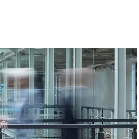
t?
apibus leo.