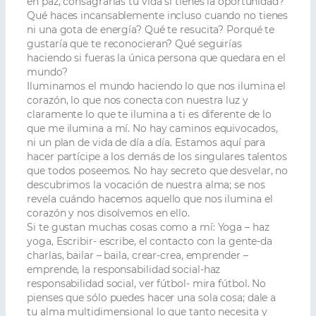
en paz, consagrarías tu vida si tienes la oportunidad?
Qué haces incansablemente incluso cuando no tienes
ni una gota de energía? Qué te resucita? Porqué te
gustaría que te reconocieran? Qué seguirías
haciendo si fueras la única persona que quedara en el
mundo?
Iluminamos el mundo haciendo lo que nos ilumina el
corazón, lo que nos conecta con nuestra luz y
claramente lo que te ilumina a ti es diferente de lo
que me ilumina a mí. No hay caminos equivocados,
ni un plan de vida de día a día. Estamos aquí para
hacer partícipe a los demás de los singulares talentos
que todos poseemos. No hay secreto que desvelar, no
descubrimos la vocación de nuestra alma; se nos
revela cuándo hacemos aquello que nos ilumina el
corazón y nos disolvemos en ello.
Si te gustan muchas cosas como a mí: Yoga – haz
yoga, Escribir- escribe, el contacto con la gente-da
charlas, bailar – baila, crear-crea, emprender –
emprende, la responsabilidad social-haz
responsabilidad social, ver fútbol- mira fútbol. No
pienses que sólo puedes hacer una sola cosa; dale a
tu alma multidimensional lo que tanto necesita y